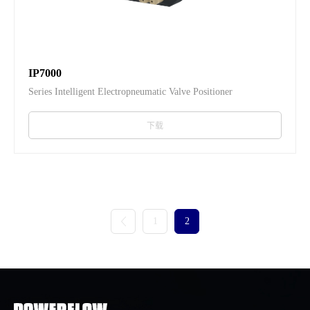
IP7000
Series Intelligent Electropneumatic Valve Positioner
下载
1
2