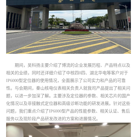
期间，吴科扬主要介绍了博流的企业发展历程、产品特点以及
相关的业绩，同时还详细介绍了中核四0四、湖北华电等客户对于
IP6000型定位器的使用情况，全面展示了公司实力和产品的可靠
性。与会期间，秦山核电仪表相关负责人就我司产品提出了相关问
题，以进一步加深了解。主要涉及定位器的参数、相关芯片的国产
化情况以及非接触式定位器和高级诊断功能的研发进展。针对这些
问题，我们重点介绍了IP6000型产品的性能参数、相关认证、售后
服务以及现阶段产品研发改进的方案和进展情况。