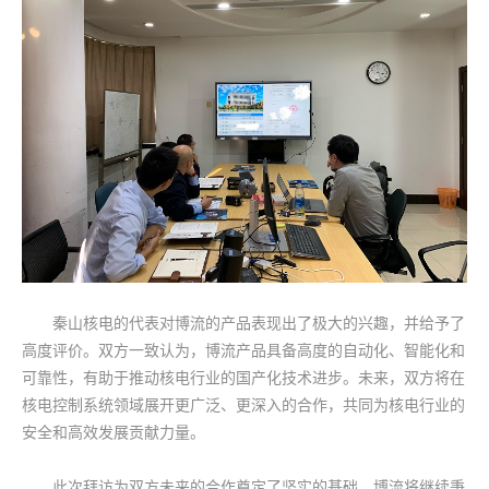
秦山核电的代表对博流的产品表现出了极大的兴趣，并给予了
高度评价。双方一致认为，博流产品具备高度的自动化、智能化和
可靠性，有助于推动核电行业的国产化技术进步。未来，双方将在
核电控制系统领域展开更广泛、更深入的合作，共同为核电行业的
安全和高效发展贡献力量。
此次拜访为双方未来的合作奠定了坚实的基础。博流将继续秉