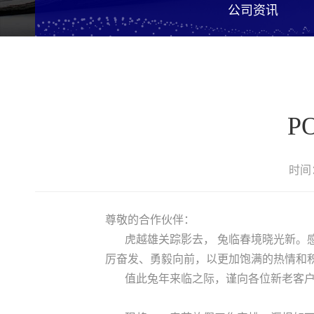
公司资讯
P
时间：
尊敬的合作伙伴：
虎越雄关踪影去， 兔临春境晓光新。感谢
厉奋发、勇毅向前，以更加饱满的热情和
值此兔年来临之际，谨向各位新老客户、