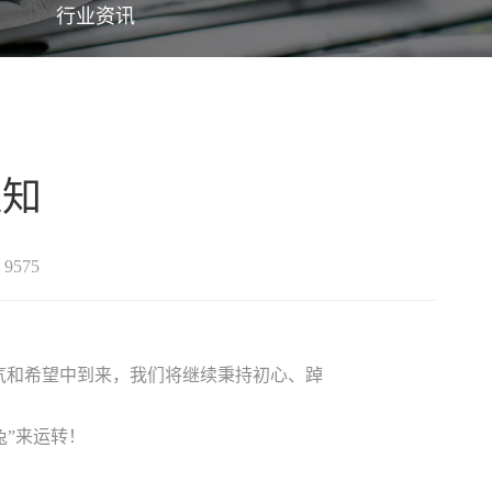
行业资讯
通知
9575
勇气和希望中到来，我们将继续秉持初心、踔
”来运转！