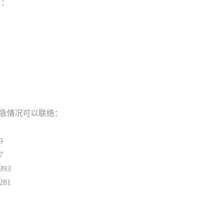
下：
急情况可以联络：
9
7
93
81